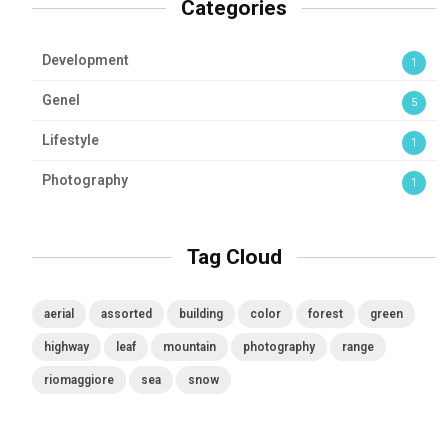
Categories
Development
1
Genel
5
Lifestyle
1
Photography
1
Tag Cloud
aerial
assorted
building
color
forest
green
highway
leaf
mountain
photography
range
riomaggiore
sea
snow